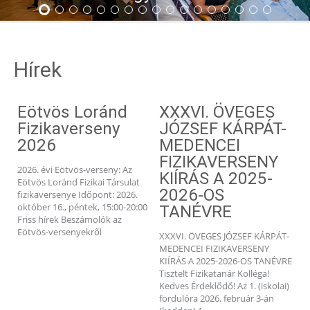
1
2
3
4
5
6
7
8
9
10
11
12
13
14
15
16
17
Hírek
Eötvös Loránd
XXXVI. ÖVEGES
D
Fizikaverseny
JÓZSEF KÁRPÁT-
Je
2026
MEDENCEI
Eö
FIZIKAVERSENY
ki
2026. évi Eötvös-verseny: Az
fe
KIÍRÁS A 2025-
Eötvös Loránd Fizikai Társulat
dí
2026-OS
fizikaversenye Időpont: 2026.
Tá
október 16., péntek, 15:00-20:00
TANÉVRE
Friss hírek Beszámolók az
Eötvös-versenyekről
XXXVI. ÖVEGES JÓZSEF KÁRPÁT-
MEDENCEI FIZIKAVERSENY
KIÍRÁS A 2025-2026-OS TANÉVRE
Tisztelt Fizikatanár Kolléga!
Kedves Érdeklődő! Az 1. (iskolai)
fordulóra 2026. február 3-án