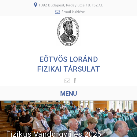
1092 Budapest, Ráday utca 18. FSZ./3.
Email küldése
EÖTVÖS LORÁND
FIZIKAI TÁRSULAT
MENU
Fizikus Vándorgyűlés 2025