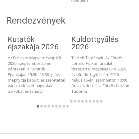
(kedden) 1
Rendezvények
Kutatók
Küldöttgyűlés
éjszakája 2026
2026
b
Az Ericsson Magyarország Kft.
Tisztelt Tagtársak! Az Eötvös
r
2026. szeptember 25-én
Loránd Fizikai Társulat
(
pénteken, a Kutatók
tisztelettel meghívja Önt 2026.
Éjszakáján 15:50–23:50-ig újra
évi Küldöttgyűlésére 2026.
Q
megnyitja kapuit, és szeretettel
május 16-án, szombaton 10:00
i
várja a kicsiket nagyokat,
órai kezdettel az Eötvös Loránd
S
diákokat és tanáro
Tudomá
K
S
je