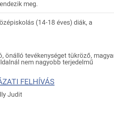
rendezik meg.
zépiskolás (14-18 éves) diák, a
ó, önálló tevékenységet tükröző, magya
oldalnál nem nagyobb terjedelmű
ÁZATI FELHÍVÁS
lly Judit