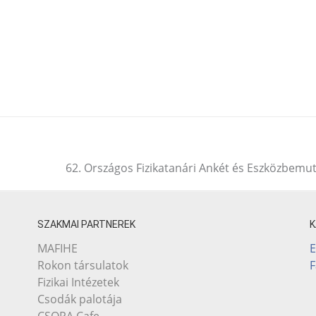
62. Országos Fizikatanári Ankét és Eszközbemu
SZAKMAI PARTNEREK
E
MAFIHE
Rokon társulatok
Fizikai Intézetek
Csodák palotája
CSOPA Cafe