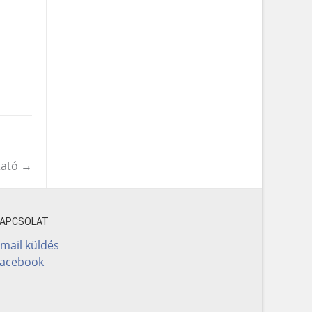
tató
→
KAPCSOLAT
mail küldés
Facebook