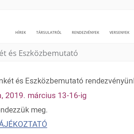
HÍREK
TÁRSULATRÓL
RENDEZVÉNYEK
VERSENYEK
két és Eszközbemutató
 Ankét és Eszközbemutató rendezvényün
 2019. március 13-16-ig
endezzük meg.
ÁJÉKOZTATÓ