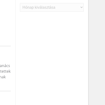
Archívum
Tanács
tettek
lnak