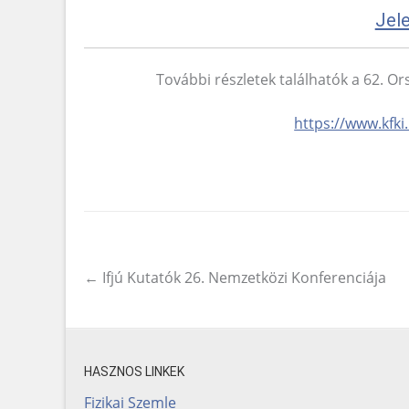
Jele
További részletek találhatók a 62. O
https://www.kfki
←
Ifjú Kutatók 26. Nemzetközi Konferenciája
Post navigation
HASZNOS LINKEK
Fizikai Szemle