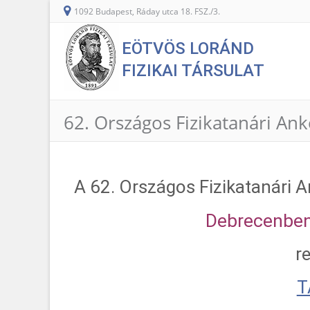
1092 Budapest, Ráday utca 18. FSZ./3.
EÖTVÖS LORÁND
FIZIKAI TÁRSULAT
62. Országos Fizikatanári An
A 62. Országos Fizikatanári
Debrecenben,
r
T