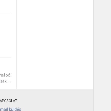
lmából
szak
→
KAPCSOLAT
mail küldés