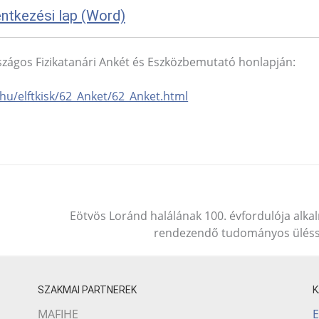
ntkezési lap (Word)
rszágos Fizikatanári Ankét és Eszközbemutató honlapján:
.hu/elftkisk/62_Anket/62_Anket.html
Eötvös Loránd halálának 100. évfordulója alka
rendezendő tudományos ülés
SZAKMAI PARTNEREK
E
MAFIHE