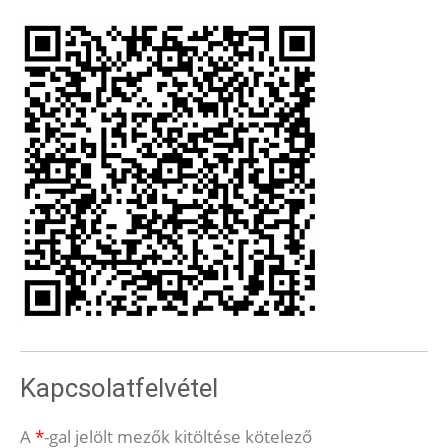
Kapcsolatfelvétel
A
*
-gal jelölt mezők kitöltése kötelező