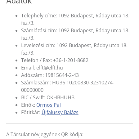
Adatok
Telephely címe: 1092 Budapest, Ráday utca 18.
fsz./3.
Számlázási cím: 1092 Budapest, Ráday utca 18.
fsz./3.
Levelezési cím: 1092 Budapest, Ráday utca 18.
fsz./3.
Telefon / Fax: +36-1-201-8682
Email: elft@elft.hu
Adószám: 19815644-2-43
Számlaszám: HU36 10200830-32310274-
00000000
BIC / Swift: OKHBHUHB
Elnök:
Ormos Pál
Főtitkár:
Újfalussy Balázs
A Társulat névjegyének QR-kódja: