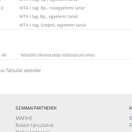
10
MTA r.tag, Bp., műegyetemi tanár
MTA l.tag, Bp., egyetemi tanár
1
MTA r.tag, Szeged, egyetemi tanár
– 40
feltaláló (ikonoszkóp töltéstároló elve)
kai Társulat alelnöke
SZAKMAI PARTNEREK
E
MAFIHE
Rokon társulatok