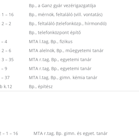
Bp., a Ganz gyár vezérigazgatója
 1 – 16
Bp., mérnök, feltaláló (vill. vontatás)
 2 – 2
Bp., feltaláló (telefonközp., hírmondó)
Bp., telefonközpont építő
 – 4
MTA l.tag, Bp., fizikus
 2 – 6
MTA alelnök, Bp., műegyetemi tanár
 3 – 35
MTA r.tag, Bp., egyetemi tanár
 – 9
MTA r.tag, Bp., egyetemi tanár
 – 37
MTA l.tag, Bp., gimn. kémia tanár
b k.12
Bp., építész
2 – 1 – 16
MTA r.tag, Bp. gimn. és egyet. tanár