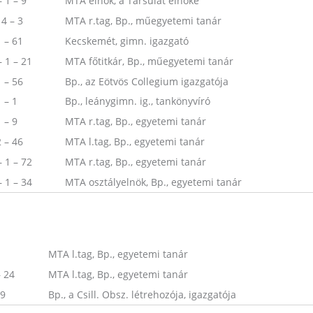
– 1 – 9
MTA elnök, a Társulat elnöke
14 – 3
MTA r.tag, Bp., műegyetemi tanár
1 – 61
Kecskemét, gimn. igazgató
– 1 – 21
MTA főtitkár, Bp., műegyetemi tanár
1 – 56
Bp., az Eötvös Collegium igazgatója
1 – 1
Bp., leánygimn. ig., tankönyvíró
1 – 9
MTA r.tag, Bp., egyetemi tanár
2 – 46
MTA l.tag, Bp., egyetemi tanár
– 1 – 72
MTA r.tag, Bp., egyetemi tanár
– 1 – 34
MTA osztályelnök, Bp., egyetemi tanár
MTA l.tag, Bp., egyetemi tanár
– 24
MTA l.tag, Bp., egyetemi tanár
 9
Bp., a Csill. Obsz. létrehozója, igazgatója