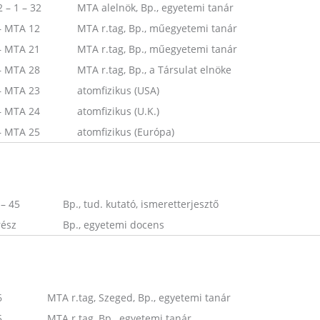
2 – 1 – 32
MTA alelnök, Bp., egyetemi tanár
– MTA 12
MTA r.tag, Bp., műegyetemi tanár
– MTA 21
MTA r.tag, Bp., műegyetemi tanár
– MTA 28
MTA r.tag, Bp., a Társulat elnöke
– MTA 23
atomfizikus (USA)
– MTA 24
atomfizikus (U.K.)
– MTA 25
atomfizikus (Európa)
 – 45
Bp., tud. kutató, ismeretterjesztő
rész
Bp., egyetemi docens
6
MTA r.tag, Szeged, Bp., egyetemi tanár
5
MTA r.tag, Bp., egyetemi tanár