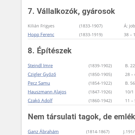
7. Vállalkozók, gyárosok
Kilián Frigyes
(1833-1907)
Á; jo
Hopp Ferenc
(1833-1919)
38 – 
8. Építészek
Steindl Imre
(1839-1902)
B. 2
Czigler Győző
(1850-1905)
28 – 
Pecz Samu
(1854-1922)
B. 5
Hauszmann Alajos
(1847-1926)
10/1 
Czakó Adolf
(1860-1942)
11 – 
Nem társulati tagok, de emlék
Ganz Ábrahám
(1814-1867)
J.191