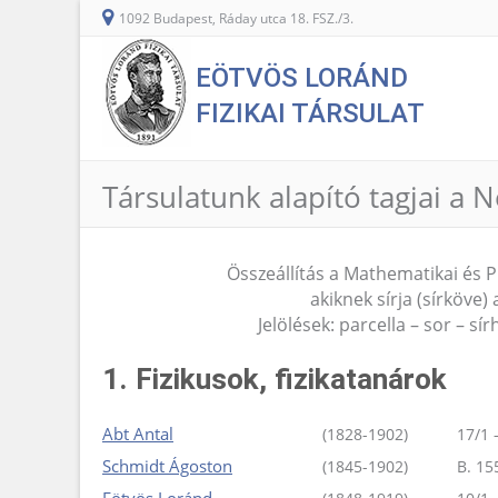
1092 Budapest, Ráday utca 18. FSZ./3.
EÖTVÖS LORÁND
FIZIKAI TÁRSULAT
Társulatunk alapító tagjai a
Összeállítás a Mathematikai és Ph
akiknek sírja (sírköv
Jelölések: parcella – sor – sírh
1. Fizikusok, fizikatanárok
Abt Antal
(1828-1902)
17/1 
Schmidt Ágoston
(1845-1902)
B. 15