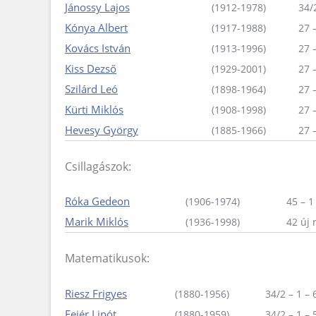
Jánossy Lajos
(1912-1978)
34/
Kónya Albert
(1917-1988)
27 
Kovács István
(1913-1996)
27 
Kiss Dezső
(1929-2001)
27 
Szilárd Leó
(1898-1964)
27 
Kürti Miklós
(1908-1998)
27 
Hevesy György
(1885-1966)
27 
Csillagászok:
Róka Gedeon
(1906-1974)
45 – 1
Marik Miklós
(1936-1998)
42 új 
Matematikusok:
Riesz Frigyes
(1880-1956)
34/2 – 1 – 
Fejér Lipót
(1880-1959)
34/2 – 1 – 