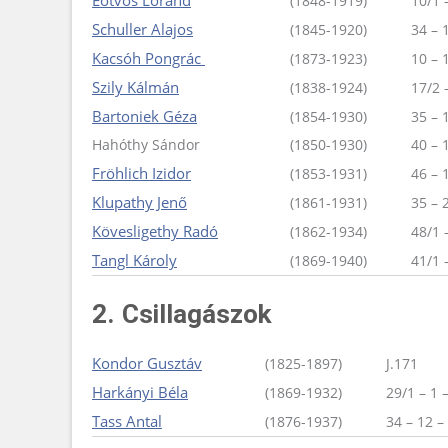
Eötvös Loránd
(1848-1919)
10/1 
Schuller Alajos
(1845-1920)
34 – 
Kacsóh Pongrác
(1873-1923)
10 – 
Szily Kálmán
(1838-1924)
17/2 
Bartoniek Géza
(1854-1930)
35 – 
Hahóthy Sándor
(1850-1930)
40 – 
Fröhlich Izidor
(1853-1931)
46 – 
Klupathy Jenő
(1861-1931)
35 – 
Kövesligethy Radó
(1862-1934)
48/1 
Tangl Károly
(1869-1940)
41/1 
2. Csillagászok
Kondor Gusztáv
(1825-1897)
J.171
Harkányi Béla
(1869-1932)
29/1 – 1 
Tass Antal
(1876-1937)
34 – 12 –