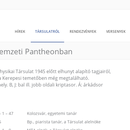
HÍREK
TÁRSULATRÓL
RENDEZVÉNYEK
VERSENYEK
 Nemzeti Pantheonban
ysikai Társulat 1945 előtt elhunyt alapító tagjairól,
e) a Kerepesi temetőben még megtalálható.
ely. B, J: bal ill. jobb oldali kriptasor. Á: árkádsor
– 1 – 47
Kolozsvár, egyetemi tanár
5
Bp., piarista tanár, a Társulat alelnöke