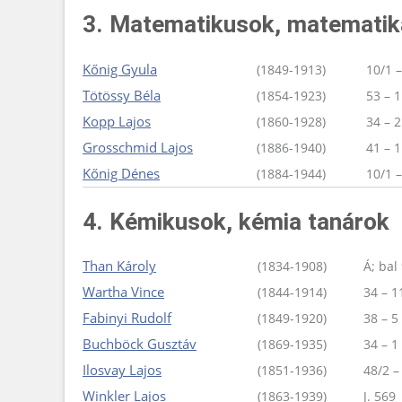
3. Matematikusok, matematik
Kőnig Gyula
(1849-1913)
10/1 –
Tötössy Béla
(1854-1923)
53 – 1
Kopp Lajos
(1860-1928)
34 – 2
Grosschmid Lajos
(1886-1940)
41 – 1
Kőnig Dénes
(1884-1944)
10/1 –
4. Kémikusok, kémia tanárok
Than Károly
(1834-1908)
Á; bal
Wartha Vince
(1844-1914)
34 – 1
Fabinyi Rudolf
(1849-1920)
38 – 5
Buchböck Gusztáv
(1869-1935)
34 – 1
Ilosvay Lajos
(1851-1936)
48/2 –
Winkler Lajos
(1863-1939)
J. 569