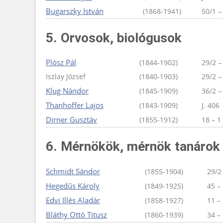
Bugarszky István
(1868-1941)
50/1 –
5. Orvosok, biológusok
Plósz Pál
(1844-1902)
29/2 –
Iszlay József
(1840-1903)
29/2 –
Klug Nándor
(1845-1909)
36/2 –
Thanhoffer Lajos
(1843-1909)
J. 406
Dirner Gusztáv
(1855-1912)
18 – 1
6. Mérnökök, mérnök tanárok
Schmidt Sándor
(1855-1904)
29/2 
Hegedűs Károly
(1849-1925)
45 –
Edvi Illés Aladár
(1858-1927)
11 – 
Bláthy Ottó Titusz
(1860-1939)
34 – 