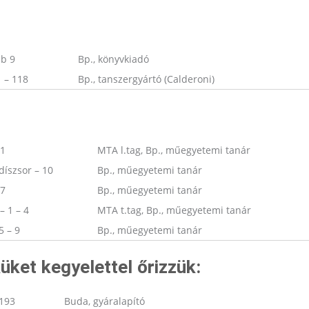
bb 9
Bp., könyvkiadó
1 – 118
Bp., tanszergyártó (Calderoni)
21
MTA l.tag, Bp., műegyetemi tanár
díszsor – 10
Bp., műegyetemi tanár
67
Bp., műegyetemi tanár
– 1 – 4
MTA t.tag, Bp., műegyetemi tanár
5 – 9
Bp., műegyetemi tanár
üket kegyelettel őrizzük:
/193
Buda, gyáralapító