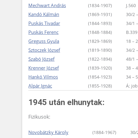
Mechwart András
(1834-1907)
J.560
Kandó Kálmán
(1869-1931)
30/2 –
Puskás Tivadar
(1844-1893)
34/1 –
Puskás Ferenc
(1848-1884)
B.339
Greguss Gyula
(1829-1869)
18 – 2
Sztoczek József
(1819-1890)
34/2 –
Szabó József
(1822-1894)
48/1 –
Krenner József
(1839-1920)
38 – 4
Hankó Vilmos
(1854-1923)
34 – 5
Alpár Ignác
(1855-1928)
Á; job
1945 után elhunytak:
Fizikusok:
Novobátzky Károly
(1884-1967)
30/