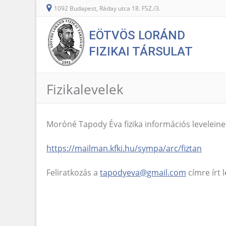
1092 Budapest, Ráday utca 18. FSZ./3.
EÖTVÖS LORÁND
FIZIKAI TÁRSULAT
Fizikalevelek
Moróné Tapody Éva fizika információs leveleinek
https://mailman.kfki.hu/sympa/arc/fiztan
Feliratkozás a
tapodyeva@gmail.com
címre írt l