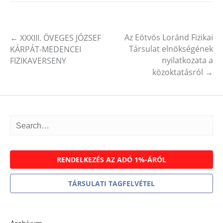
Az Eötvös Loránd Fizikai
←
XXXIII. ÖVEGES JÓZSEF
Post navigation
Társulat elnökségének
KÁRPÁT-MEDENCEI
nyilatkozata a
FIZIKAVERSENY
közoktatásról
→
RENDELKEZÉS AZ ADÓ 1%-ÁRÓL
TÁRSULATI TAGFELVÉTEL