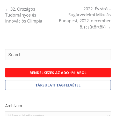
2022. Évzáró –
←
32. Országos
Post navigation
Sugárvédelmi Mikulás
Tudományos és
Budapest, 2022. december
Innovációs Olimpia
8. (csütörtök)
→
RENDELKEZÉS AZ ADÓ 1%-ÁRÓL
TÁRSULATI TAGFELVÉTEL
Archívum
Archívum