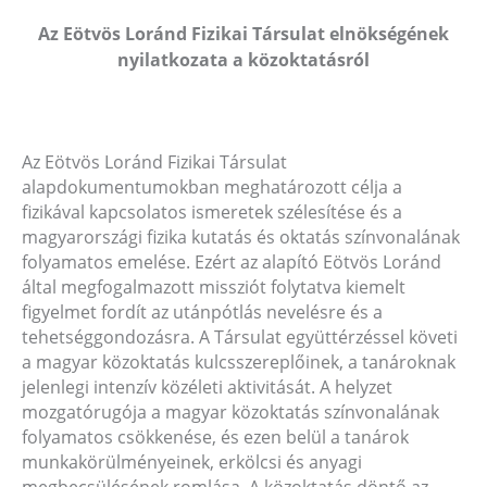
Az Eötvös Loránd Fizikai Társulat elnökségének
nyilatkozata a közoktatásról
Az Eötvös Loránd Fizikai Társulat
alapdokumentumokban meghatározott célja a
fizikával kapcsolatos ismeretek szélesítése és a
magyarországi fizika kutatás és oktatás színvonalának
folyamatos emelése. Ezért az alapító Eötvös Loránd
által megfogalmazott missziót folytatva kiemelt
figyelmet fordít az utánpótlás nevelésre és a
tehetséggondozásra. A Társulat együttérzéssel követi
a magyar közoktatás kulcsszereplőinek, a tanároknak
jelenlegi intenzív közéleti aktivitását. A helyzet
mozgatórugója a magyar közoktatás színvonalának
folyamatos csökkenése, és ezen belül a tanárok
munkakörülményeinek, erkölcsi és anyagi
megbecsülésének romlása. A közoktatás döntő az