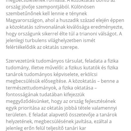
ország jövője szempontjából. Különösen
szembetűnőnek kell lennie e ténynek
Magyarországon, ahol a huszadik század elején éppen
a közoktatás színvonalának kiválósága eredményezte,
hogy országunk sikerrel élte túl a trianoni válságot. A
jelenlegi turbulens világhelyzetben ismét
felértékelődik az oktatás szerepe.
Szervezetünk tudományos társulat, feladata a fizika
tudomány, illetve művelői: a fizikus kutatók és fizika
tanárok tudományos képviselete, erkölcsi
megbecsülésük elősegítése. A közoktatás – benne a
természettudományok, a fizika oktatása –
fontosságának tudatában kifejezzük
meggyőződésünket, hogy az ország fejlesztésének
egyik prioritása az oktatás jobbá tétele valamennyi
területen. E feladat alapvető összetevője a tanárok
helyzetének, megbecsülésének javítása, ezáltal a
jelenleg erőn felül teljesítő tanári kar