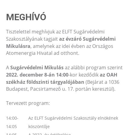
MEGHÍVÓ
Tisztelettel meghívjuk az ELFT Sugárvédelmi
Szakosztályának tagjait
az évzáró Sugárvédelmi
Mikulásra
, amelynek az idei évben az Országos
Atomenergia Hivatal ad otthont.
A
Sugárvédelmi Mikulás
az alábbi program szerint
2022. december 8-án 14:00
-kor kezdődik
az OAH
székház földszinti tárgyalójában
(Bejárat a 1036
Budapest, Pacsirtamező u. 17. portán keresztül).
Tervezett program:
14:00-
Az ELFT Sugárvédelmi Szakosztály elnökének
14:05
köszöntője
14:05-
A 2022. év értékelése