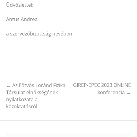
Üdvözlettel:
Antus Andrea
a szervezőbizottság nevében
GIREP-EPEC 2023 ONLINE
←
Az Eötvös Loránd Fizikai
Post navigation
Társulat elnökségének
konferencia
→
nyilatkozata a
közoktatásról