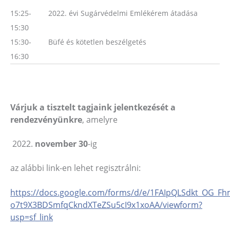
15:25-
2022. évi Sugárvédelmi Emlékérem átadása
15:30
15:30-
Büfé és kötetlen beszélgetés
16:30
Várjuk a tisztelt tagjaink jelentkezését a
rendezvényünkre
, amelyre
november 30
-ig
az alábbi link-en lehet regisztrálni:
https://docs.google.com/forms/d/e/1FAIpQLSdkt_OG_F
o7t9X3BDSmfqCkndXTeZSu5cI9x1xoAA/viewform?
usp=sf_link