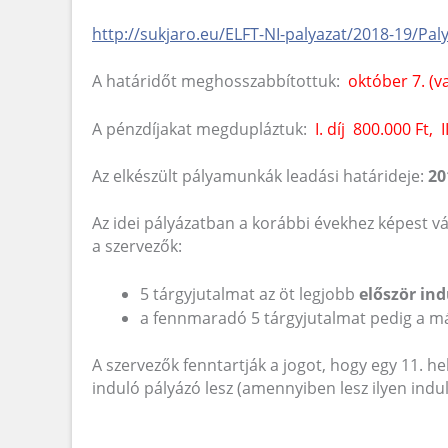
http://sukjaro.eu/ELFT-NI-palyazat/2018-19/Pal
A határidőt meghosszabbítottuk:
október 7. (v
A pénzdíjakat megdupláztuk:
I. díj 800.000 Ft, II
Az elkészült pályamunkák leadási határideje:
20
Az idei pályázatban a korábbi évekhez képest v
a szervezők:
5 tárgyjutalmat az öt legjobb
először ind
a fennmaradó 5 tárgyjutalmat pedig a m
A szervezők fenntartják a jogot, hogy egy 11. hel
induló pályázó lesz (amennyiben lesz ilyen indul