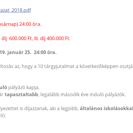
yazat_2018.pdf
asárnap) 24:00 óra.
 díj 600.000 Ft, III. díj 400.000 Ft.
19. január 25. 24:00 óra.
áltozás az, hogy a 10 tárgyjutalmat a következőképpen osztj
uló
pályázó kapja,
ár
tapasztaltabb
, legalább második éve induló pályázók.
yezettet is díjazzanak, aki a legjobb,
általános iskolásokka
ó).