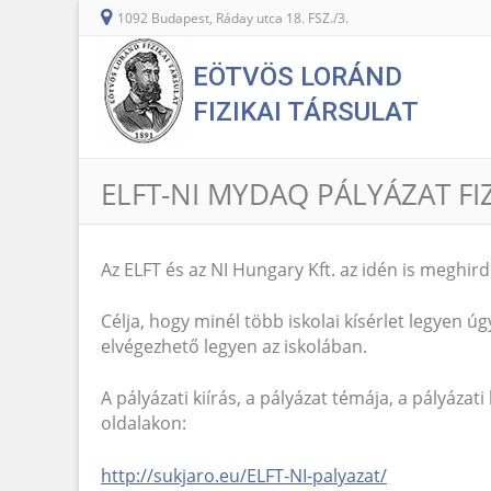
1092 Budapest, Ráday utca 18. FSZ./3.
EÖTVÖS LORÁND
FIZIKAI TÁRSULAT
ELFT-NI MYDAQ PÁLYÁZAT FI
Az ELFT és az NI Hungary Kft. az idén is meghird
Célja, hogy minél több iskolai kísérlet legyen ú
elvégezhető legyen az iskolában.
A pályázati kiírás, a pályázat témája, a pályázat
oldalakon:
http://sukjaro.eu/ELFT-NI-palyazat/