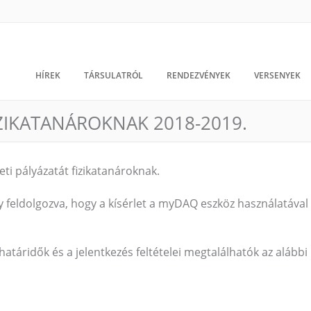
HÍREK
TÁRSULATRÓL
RENDEZVÉNYEK
VERSENYEK
ZIKATANÁROKNAK 2018-2019.
eti pályázatát fizikatanároknak.
gy feldolgozva, hogy a kísérlet a myDAQ eszköz használatával 
i határidők és a jelentkezés feltételei megtalálhatók az alábbi