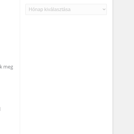
Archívum
ák meg
l