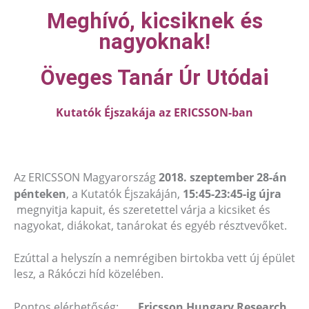
Meghívó, kicsiknek és
nagyoknak!
Öveges Tanár Úr Utódai
Kutatók Éjszakája az ERICSSON-ban
Az ERICSSON Magyarország
2018. szeptember 28-án
pénteken
, a Kutatók Éjszakáján,
15:45-23:45-ig újra
megnyitja kapuit, és szeretettel várja a kicsiket és
nagyokat, diákokat, tanárokat és egyéb résztvevőket.
Ezúttal a helyszín a nemrégiben birtokba vett új épület
lesz, a Rákóczi híd közelében.
Pontos elérhetőség:
Ericsson Hungary Research