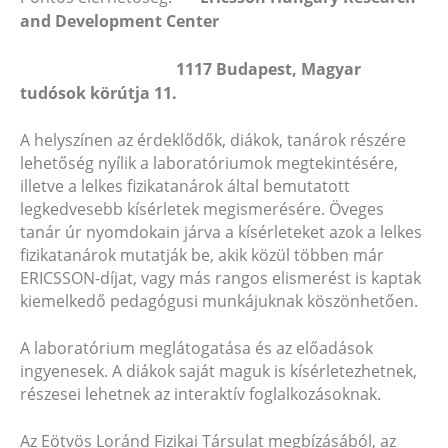
and Development Center
1117 Budapest, Magyar
tudósok körútja 11.
A helyszínen az érdeklődők, diákok, tanárok részére
lehetőség nyílik a laboratóriumok megtekintésére,
illetve a lelkes fizikatanárok által bemutatott
legkedvesebb kísérletek megismerésére. Öveges
tanár úr nyomdokain járva a kísérleteket azok a lelkes
fizikatanárok mutatják be, akik közül többen már
ERICSSON-díjat, vagy más rangos elismerést is kaptak
kiemelkedő pedagógusi munkájuknak köszönhetően.
A laboratórium meglátogatása és az előadások
ingyenesek. A diákok saját maguk is kísérletezhetnek,
részesei lehetnek az interaktív foglalkozásoknak.
Az Eötvös Loránd Fizikai Társulat megbízásából, az