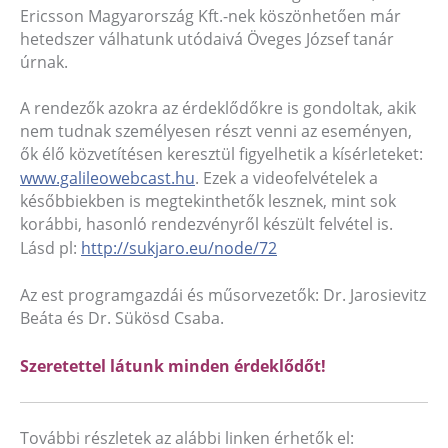
Ericsson Magyarország Kft.-nek köszönhetően már
hetedszer válhatunk utódaivá Öveges József tanár
úrnak.
A rendezők azokra az érdeklődőkre is gondoltak, akik
nem tudnak személyesen részt venni az eseményen,
ők élő közvetítésen keresztül figyelhetik a kísérleteket:
www.galileowebcast.hu
. Ezek a videofelvételek a
későbbiekben is megtekinthetők lesznek, mint sok
korábbi, hasonló rendezvényről készült felvétel is.
Lásd pl:
http://sukjaro.eu/node/72
Az est programgazdái és műsorvezetők: Dr. Jarosievitz
Beáta és Dr. Sükösd Csaba.
Szeretettel látunk minden érdeklődőt!
További részletek az alábbi linken érhetők el: