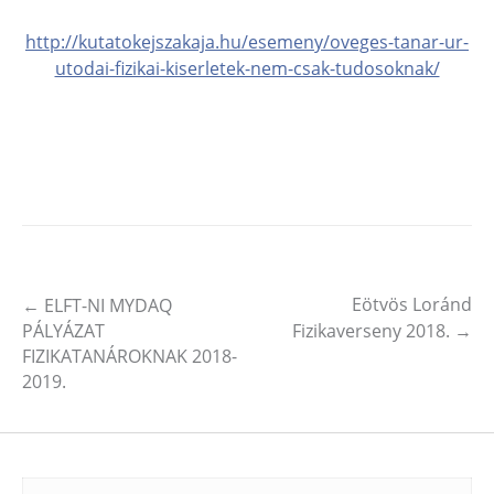
http://kutatokejszakaja.hu/esemeny/oveges-tanar-ur-
utodai-fizikai-kiserletek-nem-csak-tudosoknak/
Eötvös Loránd
←
ELFT-NI MYDAQ
Post navigation
PÁLYÁZAT
Fizikaverseny 2018.
→
FIZIKATANÁROKNAK 2018-
2019.