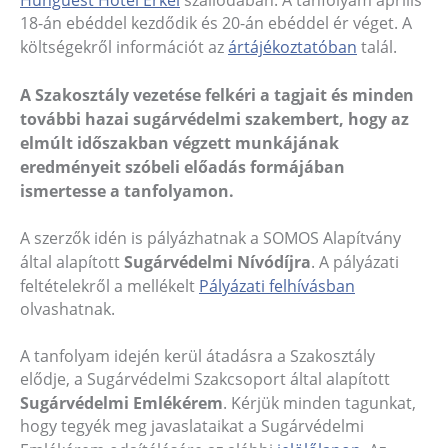
Hunguest Hotel Erkel
szállodában. A tanfolyam április
18-án ebéddel kezdődik és 20-án ebéddel ér véget. A
költségekről információt az
ártájékoztatóban
talál.
A Szakosztály vezetése felkéri a tagjait és minden
további hazai sugárvédelmi szakembert, hogy az
elmúlt időszakban végzett munkájának
eredményeit szóbeli előadás formájában
ismertesse a tanfolyamon.
A szerzők idén is pályázhatnak a SOMOS Alapítvány
által alapított
Sugárvédelmi Nívódíjra
. A pályázati
feltételekről a mellékelt
Pályázati felhívásban
olvashatnak.
A tanfolyam idején kerül átadásra a Szakosztály
elődje, a Sugárvédelmi Szakcsoport által alapított
Sugárvédelmi Emlékérem
. Kérjük minden tagunkat,
hogy tegyék meg javaslataikat a Sugárvédelmi