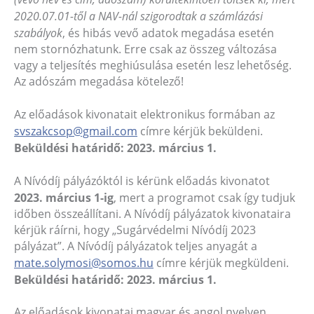
2020.07.01-től a NAV-nál szigorodtak a számlázási
szabályok
, és hibás vevő adatok megadása esetén
nem stornózhatunk. Erre csak az összeg változása
vagy a teljesítés meghiúsulása esetén lesz lehetőség.
Az adószám megadása kötelező!
Az előadások kivonatait elektronikus formában az
svszakcsop@gmail.com
címre kérjük beküldeni.
Beküldési határidő: 2023. március 1.
A Nívódíj pályázóktól is kérünk előadás kivonatot
2023. március 1-ig
, mert a programot csak így tudjuk
időben összeállítani. A Nívódíj pályázatok kivonataira
kérjük ráírni, hogy „Sugárvédelmi Nívódíj 2023
pályázat”. A Nívódíj pályázatok teljes anyagát a
mate.solymosi@somos.hu
címre kérjük megküldeni.
Beküldési határidő: 2023. március 1.
Az előadások kivonatai magyar és angol nyelven