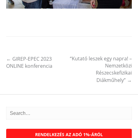
“Kutató leszek egy napra! –
←
GIREP-EPEC 2023
Post navigation
Nemzetközi
ONLINE konferencia
Részecskefizikai
Diákműhely”
→
RENDELKEZÉS AZ ADÓ 1%-ÁRÓL