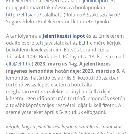
Emlékérem odaítélésére az alábbi
jelölőlapon
. Az
eddig jutalmazottak névsora a honlapunkon
http://elftsv.hu/
található (Rólunk/A Szakosztályról/
Sugárvédelmi Emlékéremmel kitüntetettjeink)
A tanfolyamra a
Jelentkezési lapot
és az Emlékérem
odaítélésére tett javaslatokat az ELFT címére kérjük
beküldeni (levelezési cím: Eötvös Loránd Fizikai
Társulat, 1092 Budapest, Ráday utca 18. fsz. 3. e-mail:
elft@elft.hu
)
2023. március 1-ig
.
A jelentkezés
ingyenes lemondási határideje: 2023. március 8.
A
lemondási határidő és április 5. közötti időszakban
történő visszalépés esetén a hotel által
meghatározott százalékos arányban kell a díjat
kifizetni. Ezen időpont után történő lemondás esetén
a továbbképzés teljes részvételi díját ki kell fizetni. A
személycseréket április 5-ig tudjuk elfogadni.
Kérjük, hogy a jelentkezési lapon a számlázási adatokat
(vevő név és cím, adószám) körültekintően töltsék ki, mert