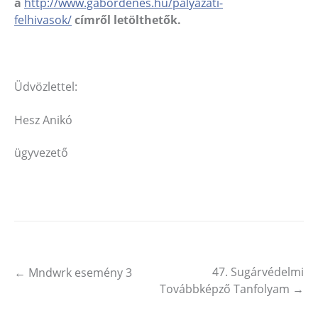
a
http://www.gabordenes.hu/palyazati-
felhivasok/
címről letölthetők.
Üdvözlettel:
Hesz Anikó
ügyvezető
47. Sugárvédelmi
←
Mndwrk esemény 3
Post navigation
Továbbképző Tanfolyam
→