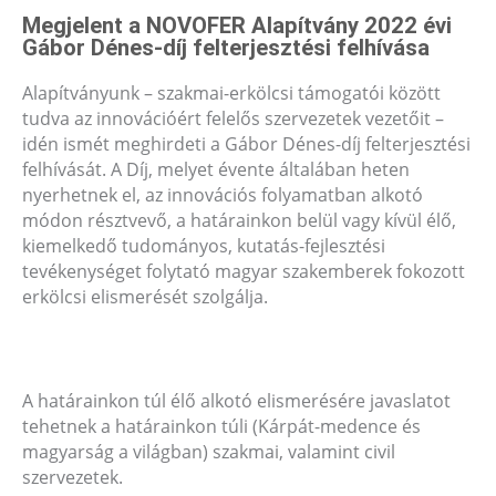
Megjelent a NOVOFER Alapítvány 2022 évi
Gábor Dénes-díj felterjesztési felhívása
Alapítványunk – szakmai-erkölcsi támogatói között
tudva az innovációért felelős szervezetek vezetőit –
idén ismét meghirdeti a Gábor Dénes-díj felterjesztési
felhívását. A Díj, melyet évente általában heten
nyerhetnek el, az innovációs folyamatban alkotó
módon résztvevő, a határainkon belül vagy kívül élő,
kiemelkedő tudományos, kutatás-fejlesztési
tevékenységet folytató magyar szakemberek fokozott
erkölcsi elismerését szolgálja.
A határainkon túl élő alkotó elismerésére javaslatot
tehetnek a határainkon túli (Kárpát-medence és
magyarság a világban) szakmai, valamint civil
szervezetek.