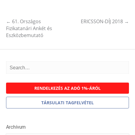
←
61. Országos
ERICSSON-DÍJ 2018
→
Post navigation
Fizikatanári Ankét és
Eszközbemutató
RENDELKEZÉS AZ ADÓ 1%-ÁRÓL
TÁRSULATI TAGFELVÉTEL
Archívum