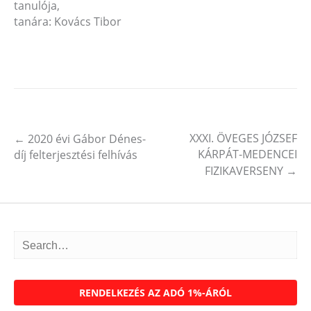
tanulója,
tanára: Kovács Tibor
XXXI. ÖVEGES JÓZSEF
←
2020 évi Gábor Dénes-
Post navigation
KÁRPÁT-MEDENCEI
díj felterjesztési felhívás
FIZIKAVERSENY
→
RENDELKEZÉS AZ ADÓ 1%-ÁRÓL