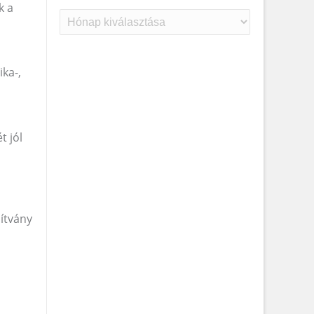
k a
Archívum
ka-,
t jól
pítvány