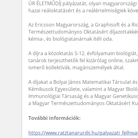
ÚR ÉLETMŰDÍJ pályázatát, olyan magyarországi 
hazai reáloktatásért és a reálértelmiségiek köv
Az Ericsson Magyarország, a Graphisoft és a Ri
Természettudományos Oktatásért díjazottakként 2
kémia-, és biológiatanárnak ítéli oda.
A díjra a közoktatás 5-12. évfolyamain biológiát
tanárok terjeszthetők fel kizárólag online, szak
ismerő kollektívák, magánszemélyek által.
A díjakat a Bolyai János Matematikai Társulat és
Kémikusok Egyesülete, valamint a Magyar Bioló
Immunológiai Társaság és a Magyar Genetikusok 
a Magyar Természettudományos Oktatásért Kurat
További információk:
https://www.ratztanarurdij.hu/palyazati_felhiva