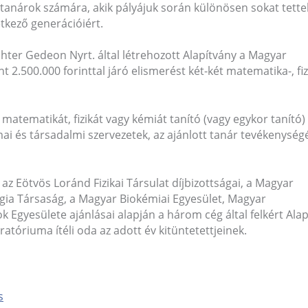
tanárok számára, akik pályájuk során különösen sokat tette
etkező generációiért.
chter Gedeon Nyrt. által létrehozott Alapítvány a Magyar
.500.000 forinttal járó elismerést két-két matematika-, fizi
, matematikát, fizikát vagy kémiát tanító (vagy egykor tanító)
mai és társadalmi szervezetek, az ajánlott tanár tevékenységé
 az Eötvös Loránd Fizikai Társulat díjbizottságai, a Magyar
gia Társaság, a Magyar Biokémiai Egyesület, Magyar
Egyesülete ajánlásai alapján a három cég által felkért Ala
óriuma ítéli oda az adott év kitüntetettjeinek.
s