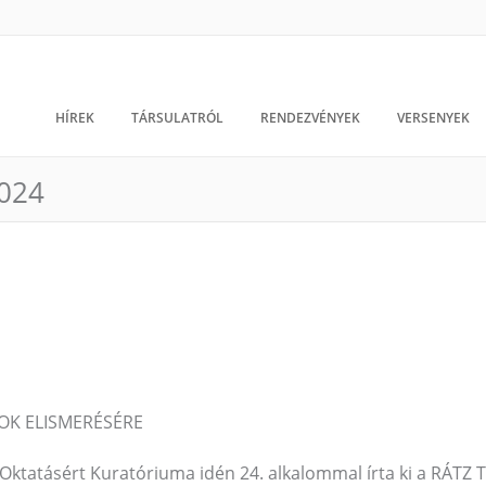
HÍREK
TÁRSULATRÓL
RENDEZVÉNYEK
VERSENYEK
024
ROK ELISMERÉSÉRE
ktatásért Kuratóriuma idén 24. alkalommal írta ki a RÁTZ