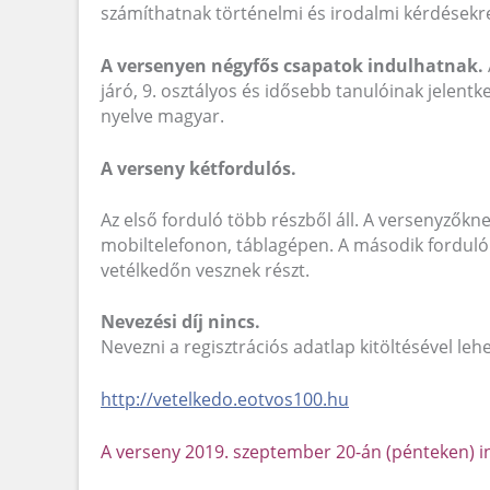
számíthatnak történelmi és irodalmi kérdésekre
A versenyen négyfős csapatok indulhatnak.
járó, 9. osztályos és idősebb tanulóinak jelentk
nyelve magyar.
A verseny kétfordulós.
Az első forduló több részből áll. A versenyzőkn
mobiltelefonon, táblagépen. A második forduló
vetélkedőn vesznek részt.
Nevezési díj nincs.
Nevezni a regisztrációs adatlap kitöltésével lehe
http://vetelkedo.eotvos100.hu
A verseny 2019. szeptember 20-án (pénteken) i