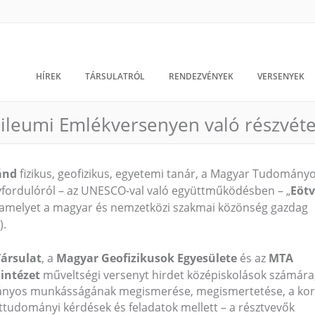
HÍREK
TÁRSULATRÓL
RENDEZVÉNYEK
VERSENYEK
bileumi Emlékversenyen való részvéte
ánd
fizikus, geofizikus, egyetemi tanár, a Magyar Tudomány
évfordulóról – az UNESCO-val való együttműködésben – „
Eöt
 amelyet a magyar és nemzetközi szakmai közönség gazdag
).
Társulat
, a
Magyar Geofizikusok Egyesülete
és az
MTA
intézet
műveltségi versenyt hirdet középiskolások számára
mányos munkásságának megismerése, megismertetése, a kor
ettudományi kérdések és feladatok mellett – a résztvevők