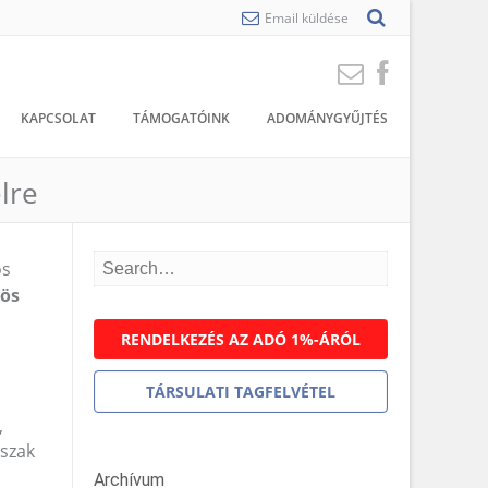
Email küldése
KAPCSOLAT
TÁMOGATÓINK
ADOMÁNYGYŰJTÉS
lre
os
vös
RENDELKEZÉS AZ ADÓ 1%-ÁRÓL
TÁRSULATI TAGFELVÉTEL
,
szak
Archívum