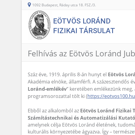
1092 Budapest, Ráday utca 18. FSZ./3.
EÖTVÖS LORÁND
FIZIKAI TÁRSULAT
Felhívás az Eötvös Loránd Ju
Száz éve, 1919. április 8-án hunyt el
Eötvös Lor
Akadémia elnöke, államférfi. A százesztendős 
Loránd-emlékév
” keretében emlékezünk meg,
programsorozattal tölt ki (
https://eotvos100.hu
Ebből az alkalomból az
Eötvös Loránd Fizikai 
Számítástechnikai és Automatizálási Kutató
amelynek célja Eötvös Loránd életének, tudo
kulturális környezetébe ágyazva. Így – termész