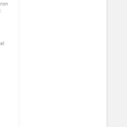
táron
t
el