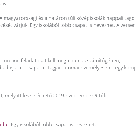
 is.
A magyarországi és a határon túli középiskolák nappali tago
ezését várjuk. Egy iskolából több csapat is nevezhet. A verse
ek on-line feladatokat kell megoldaniuk számítógépen,
ba bejutott csapatok tagjai – immár személyesen – egy kom
t, mely itt lesz elérhető 2019. szeptember 9-től:
ndul
. Egy iskolából több csapat is nevezhet.