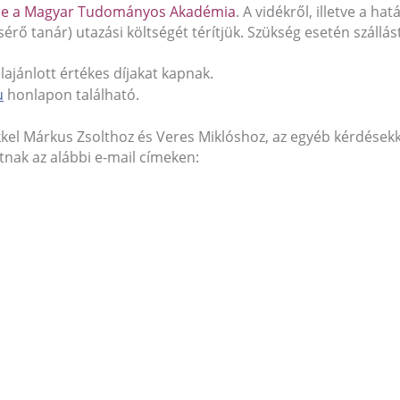
zíne a Magyar Tudományos Akadémia
. A vidékről, illetve a ha
sérő tanár) utazási költségét térítjük. Szükség esetén szállás
lajánlott értékes díjakat kapnak.
u
honlapon található.
kel Márkus Zsolthoz és Veres Miklóshoz, az egyéb kérdésekk
nak az alábbi e-mail címeken: