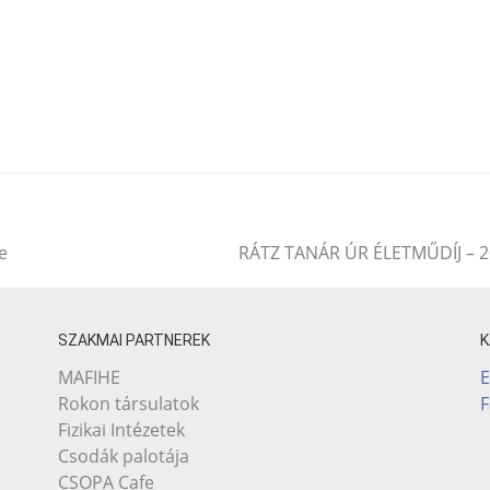
e
RÁTZ TANÁR ÚR ÉLETMŰDÍJ – 
SZAKMAI PARTNEREK
E
MAFIHE
Rokon társulatok
Fizikai Intézetek
Csodák palotája
CSOPA Cafe