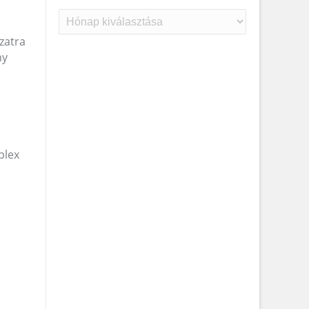
Archívum
zatra
ny
plex