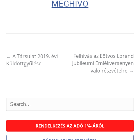
MEGHÍVÓ
Felhívás az Eötvös Loránd
←
A Társulat 2019. évi
Post navigation
Jubileumi Emlékversenyen
Küldöttgyűlése
való részvételre
→
RENDELKEZÉS AZ ADÓ 1%-ÁRÓL