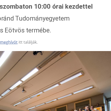
 szombaton 10:00 órai kezdettel
Loránd Tudományegyetem
s Eötvös termébe.
A
meghívót
itt találják.