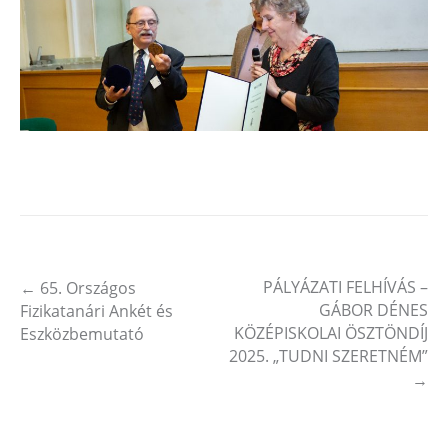
PÁLYÁZATI FELHÍVÁS –
←
65. Országos
Post navigation
GÁBOR DÉNES
Fizikatanári Ankét és
KÖZÉPISKOLAI ÖSZTÖNDÍJ
Eszközbemutató
2025. „TUDNI SZERETNÉM”
→