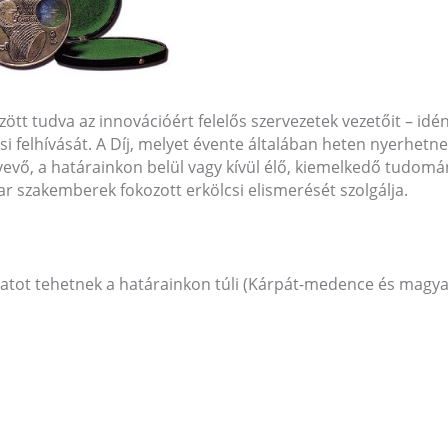
ött tudva az innovációért felelős szervezetek vezetőit – idé
i felhívását. A Díj, melyet évente általában heten nyerhetnek
evő, a határainkon belül vagy kívül élő, kiemelkedő tudomá
ar szakemberek fokozott erkölcsi elismerését szolgálja.
slatot tehetnek a határainkon túli (Kárpát-medence és magy