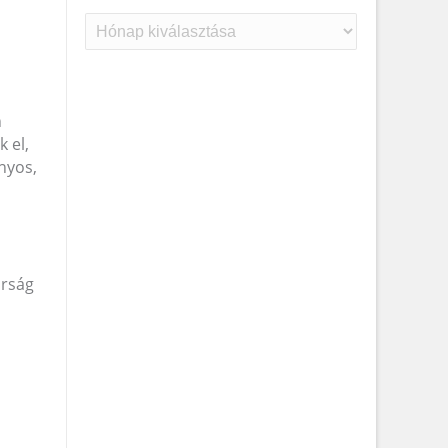
Archívum
n
 el,
nyos,
arság