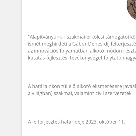
“Alapítványunk – szakmai-erkölcsi támogatói köz
ismét meghirdeti a Gábor Dénes-díj felterjesztés
az innovációs folyamatban alkotó módon résztv
kutatás-fejlesztési tevékenységet folytató magy
A határainkon túl élő alkotó elismerésére java
a világban) szakmai, valamint civil szervezetek.
A felterjesztés határideje 2023. október 11.