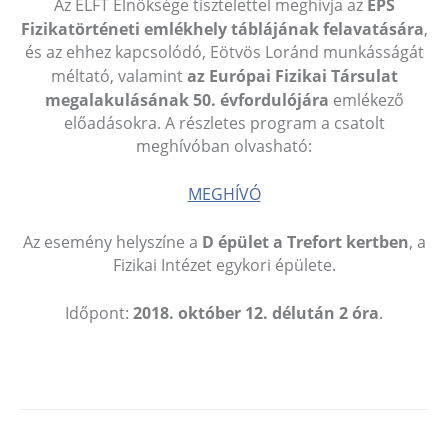
Az ELFT Elnöksége tisztelettel meghívja az
EPS
Fizikatörténeti emlékhely táblájának felavatására
,
és az ehhez kapcsolódó, Eötvös Loránd munkásságát
méltató, valamint
az Európai Fizikai Társulat
megalakulásának 50. évfordulójára
emlékező
előadásokra. A részletes program a csatolt
meghívóban olvasható:
MEGHÍVÓ
Az esemény helyszíne a
D épület a Trefort kertben
, a
Fizikai Intézet egykori épülete.
Időpont:
2018. október 12. délután 2 óra
.