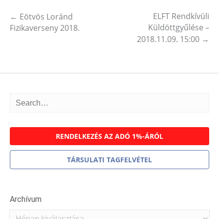
ELFT Rendkívüli
←
Eötvös Loránd
Post navigation
Küldöttgyűlése –
Fizikaverseny 2018.
2018.11.09. 15:00
→
RENDELKEZÉS AZ ADÓ 1%-ÁRÓL
TÁRSULATI TAGFELVÉTEL
Archívum
Archívum