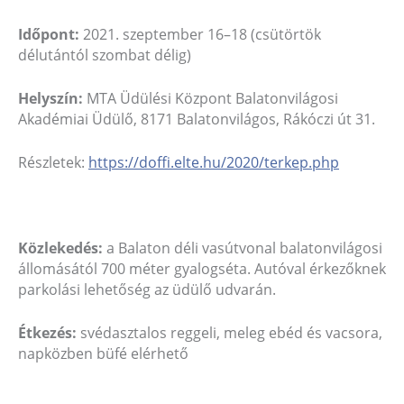
Időpont:
2021. szeptember 16–18 (csütörtök
délutántól szombat délig)
Helyszín:
MTA Üdülési Központ Balatonvilágosi
Akadémiai Üdülő, 8171 Balatonvilágos, Rákóczi út 31.
Részletek:
https://doffi.elte.hu/2020/terkep.php
Közlekedés:
a Balaton déli vasútvonal balatonvilágosi
állomásától 700 méter gyalogséta. Autóval érkezőknek
parkolási lehetőség az üdülő udvarán.
Étkezés:
svédasztalos reggeli, meleg ebéd és vacsora,
napközben büfé elérhető