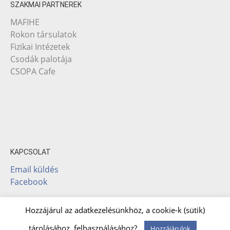
SZAKMAI PARTNEREK
MAFIHE
Rokon társulatok
Fizikai Intézetek
Csodák palotája
CSOPA Cafe
KAPCSOLAT
Email küldés
Facebook
Hozzájárul az adatkezelésünkhöz, a cookie-k (sütik)
Theme: Albar by
Kaira
tárolásához, felhasználásához?
Hozzájárulok