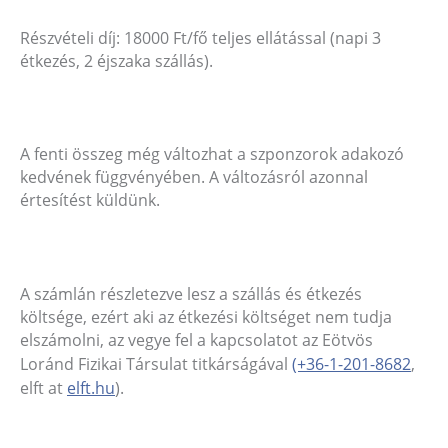
Részvételi díj: 18000 Ft/fő teljes ellátással (napi 3
étkezés, 2 éjszaka szállás).
A fenti összeg még változhat a szponzorok adakozó
kedvének függvényében. A változásról azonnal
értesítést küldünk.
A számlán részletezve lesz a szállás és étkezés
költsége, ezért aki az étkezési költséget nem tudja
elszámolni, az vegye fel a kapcsolatot az Eötvös
Loránd Fizikai Társulat titkárságával
(+36-1-201-8682
,
elft at
elft.hu
).