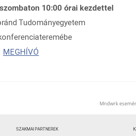
 szombaton 10:00 órai kezdettel
Loránd Tudományegyetem
 konferenciateremébe
MEGHÍVÓ
Mndwrk esemé
SZAKMAI PARTNEREK