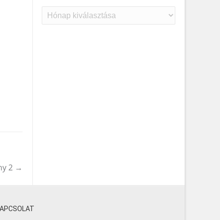
Archívum
ny 2
→
KAPCSOLAT