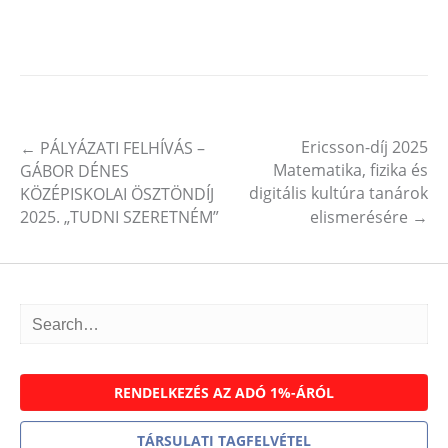
Ericsson-díj 2025
←
PÁLYÁZATI FELHÍVÁS –
Post navigation
Matematika, fizika és
GÁBOR DÉNES
digitális kultúra tanárok
KÖZÉPISKOLAI ÖSZTÖNDÍJ
2025. „TUDNI SZERETNÉM”
elismerésére
→
RENDELKEZÉS AZ ADÓ 1%-ÁRÓL
TÁRSULATI TAGFELVÉTEL