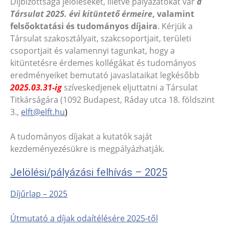
Díjbizottsága jelöléseket, illetve pályázatokat vár
a
Társulat 2025. évi kitüntető érmeire
, valamint
felsőoktatási és tudományos díjaira
. Kérjük a
Társulat szakosztályait, szakcsoportjait, területi
csoportjait és valamennyi tagunkat, hogy a
kitüntetésre érdemes kollégákat és tudományos
eredményeiket bemutató javaslataikat legkésőbb
2025.03.31-ig
szíveskedjenek eljuttatni a Társulat
Titkárságára (1092 Budapest, Ráday utca 18. földszint
3.,
elft@elft.hu
)
A tudományos díjakat a kutatók saját
kezdeményezésükre is megpályázhatják.
Jelölési/pályázási felhívás – 2025
Díjűrlap – 2025
Útmutató a díjak odaítélésére 2025-től