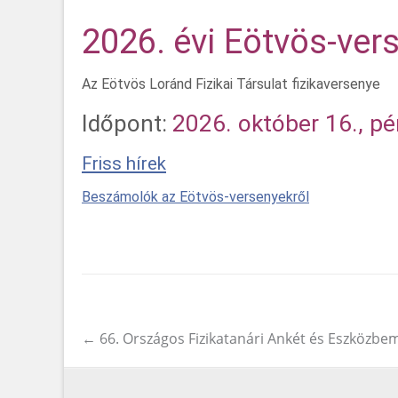
2026. évi Eötvös-ver
Az Eötvös Loránd Fizikai Társulat fizikaversenye
Időpont:
2026. október 16., pé
Friss hírek
Beszámolók az Eötvös-versenyekről
←
66. Országos Fizikatanári Ankét és Eszközbe
Post navigation