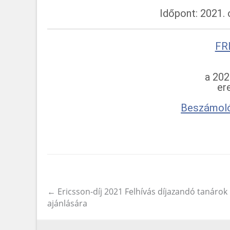
Időpont: 2021. 
FR
a 202
er
Beszámoló
←
Ericsson-díj 2021 Felhívás díjazandó tanárok
Post navigation
ajánlására