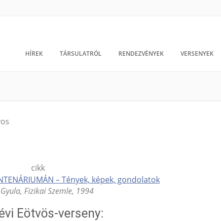
HÍREK
TÁRSULATRÓL
RENDEZVÉNYEK
VERSENYEK
TENÁRIUMÁN – Tények, képek, gondolatok
Gyula, Fizikai Szemle, 1994
évi Eötvös-verseny: