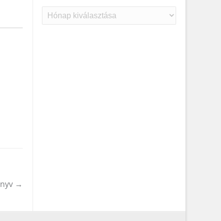
Archívum
önyv
→