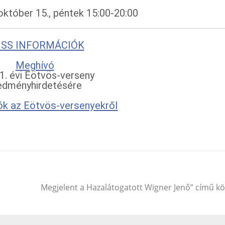
október 15., péntek 15:00-20:00
ISS INFORMÁCIÓK
Meghívó
1. évi Eötvös-verseny
edményhirdetésére
k az Eötvös-versenyekről
Megjelent a Hazalátogatott Wigner Jenő” című k