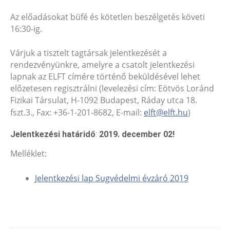
Az előadásokat büfé és kötetlen beszélgetés követi
16:30-ig.
Várjuk a tisztelt tagtársak jelentkezését a
rendezvényünkre, amelyre a csatolt jelentkezési
lapnak az ELFT címére történő beküldésével lehet
előzetesen regisztrálni (levelezési cím: Eötvös Loránd
Fizikai Társulat, H-1092 Budapest, Ráday utca 18.
fszt.3., Fax: +36-1-201-8682, E-mail:
elft@elft.hu
)
Jelentkezési határidő
:
2019. december 02!
Melléklet:
Jelentkezési lap Sugvédelmi évzáró 2019