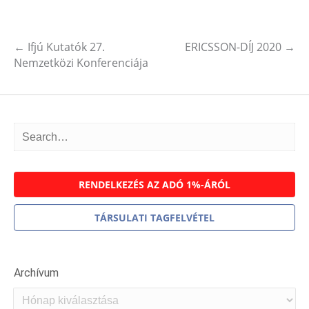
←
Ifjú Kutatók 27.
ERICSSON-DÍJ 2020
→
Post navigation
Nemzetközi Konferenciája
RENDELKEZÉS AZ ADÓ 1%-ÁRÓL
TÁRSULATI TAGFELVÉTEL
Archívum
Archívum