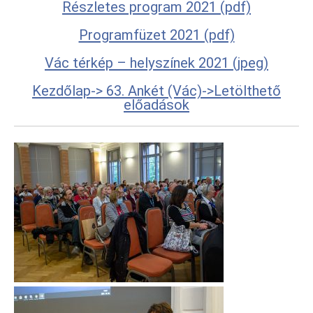
Részletes program 2021 (pdf)
Programfüzet 2021 (pdf)
Vác térkép – helyszínek 2021 (jpeg)
Kezdőlap-> 63. Ankét (Vác)->Letölthető
előadások