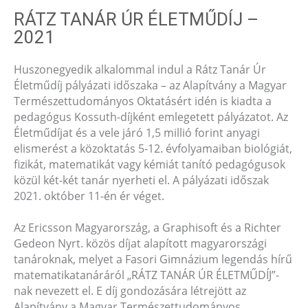
RÁTZ TANÁR ÚR ÉLETMŰDÍJ –
2021
Huszonegyedik alkalommal indul a Rátz Tanár Úr
Életműdíj pályázati időszaka – az Alapítvány a Magyar
Természettudományos Oktatásért idén is kiadta a
pedagógus Kossuth-díjként emlegetett pályázatot. Az
Életműdíjat és a vele járó 1,5 millió forint anyagi
elismerést a közoktatás 5-12. évfolyamaiban biológiát,
fizikát, matematikát vagy kémiát tanító pedagógusok
közül két-két tanár nyerheti el. A pályázati időszak
2021. október 11-én ér véget.
Az Ericsson Magyarország, a Graphisoft és a Richter
Gedeon Nyrt. közös díjat alapított magyarországi
tanároknak, melyet a Fasori Gimnázium legendás hírű
matematikatanáráról „RÁTZ TANÁR ÚR ÉLETMŰDÍJ”-
nak nevezett el. E díj gondozására létrejött az
Alapítvány a Magyar Természettudományos