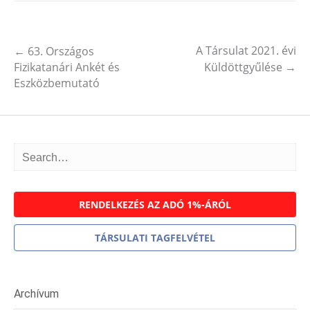
A Társulat 2021. évi
←
63. Országos
Post navigation
Fizikatanári Ankét és
Küldöttgyűlése
→
Eszközbemutató
RENDELKEZÉS AZ ADÓ 1%-ÁRÓL
TÁRSULATI TAGFELVÉTEL
Archívum