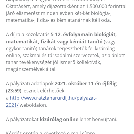
Oktatásért, amely díjazottakként az 1.500.000 forinttal
járó elismerést minden évben két-két biológia-,
matematika-, fizika- és kémiatanárnak ítéli oda.
A díjra a közoktatás
5-12. évfolyamain biológiát,
matematikát, fizikát vagy kémiát tanító
(vagy
egykor tanító) tanárok terjeszthetők fel kizárólag
online, szakmai és társadalmi szervezetek, az ajánlott
tanár tevékenységét jól ismerő kollektívák,
magánszemélyek által.
A pályázati adatlapok
2021. október 11-én éjfélig
(23:59)
lesznek elérhetőek
a
http://www.ratztanarurdij.hu/palyazat-
2021/
weboldalon.
A pályázatokat
kizárólag online
lehet benyújtani.
Kérdés esetén a következő e-mail címre