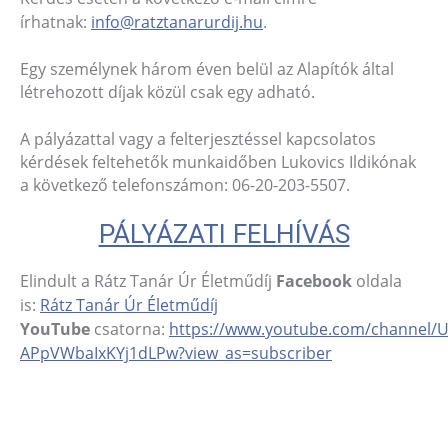
írhatnak:
info@ratztanarurdij.hu
.
Egy személynek három éven belül az Alapítók által
létrehozott díjak közül csak egy adható.
A pályázattal vagy a felterjesztéssel kapcsolatos
kérdések feltehetők munkaidőben Lukovics Ildikónak
a következő telefonszámon: 06-20-203-5507.
PÁLYÁZATI FELHÍVÁS
Elindult a Rátz Tanár Úr Életműdíj
Facebook
oldala
is:
Rátz Tanár Úr Életműdíj
YouTube
csatorna:
https://www.youtube.com/channel/
APpVWbaIxKYj1dLPw?view_as=subscriber