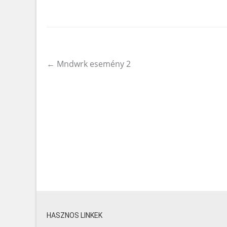
←
Mndwrk esemény 2
Post navigation
HASZNOS LINKEK