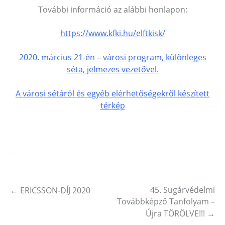
További információ az alábbi honlapon:
https://www.kfki.hu/elftkisk/
2020. március 21-én – városi program, különleges
séta, jelmezes vezetővel.
A városi sétáról és egyéb elérhetőségekről készített
térkép
45. Sugárvédelmi
←
ERICSSON-DÍJ 2020
Post navigation
Továbbképző Tanfolyam –
Újra TÖRÖLVE!!!
→