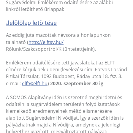
Sugárvédelmi Emlékérem odaítélésére az alábbi
linkről letölthető űrlappal:
Jelölőlap letöltése
Az eddig jutalmazottak névsora a honlapunkon
található (
http://elftsv.hu/
Rólunk/Szakcsoportról/Kitüntetettjeink).
Emlékérem odaítélésére tett javaslatokat az ELFT
címére kérjük beküldeni (levelezési cím: Eötvös Loránd
Fizikai Társulat, 1092 Budapest, Ráday utca 18. fsz. 3.
e-mail:
elft@elft.hu
)
2020. szeptember 30-ig
.
A SOMOS Alapítvány idén is szeretné meghirdetni és
odaítélni a sugárvédelem területén folyó kutatások
kiemelkedő eredményeinek méltó elismerésére
alapított Sugárvédelmi Nívódíjat. Így a szerzők idén is
pályázhatnak majd a Nívódíjra, amelynek a jelenlegi
helyzethez igazított, megváltoztatott pályázati