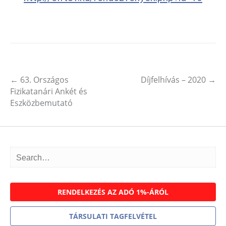
←
63. Országos
Díjfelhívás – 2020
→
Post navigation
Fizikatanári Ankét és
Eszközbemutató
RENDELKEZÉS AZ ADÓ 1%-ÁRÓL
TÁRSULATI TAGFELVÉTEL