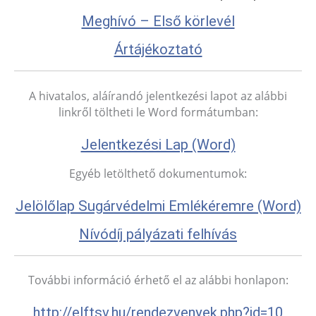
Meghívó – Első körlevél
Ártájékoztató
A hivatalos, aláírandó jelentkezési lapot az alábbi
linkről töltheti le Word formátumban:
Jelentkezési Lap (Word)
Egyéb letölthető dokumentumok:
Jelölőlap Sugárvédelmi Emlékéremre (Word)
Nívódíj pályázati felhívás
További információ érhető el az alábbi honlapon:
http://elftsv.hu/rendezvenyek.php?id=10