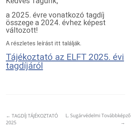
Kedves Tagunk,
a 2025. évre vonatkozó tagdíj
összege a 2024. évhez képest
változott!
A részletes leírást itt találják.
Tájékoztató az ELFT 2025. évi
tagdíjáról
L. Sugárvédelmi Továbbképző
←
TAGDÍJ TÁJÉKOZTATÓ
Post navigation
2025
→