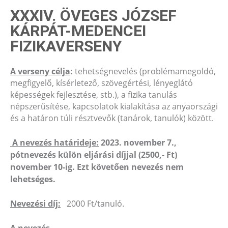
XXXIV. ÖVEGES JÓZSEF
KÁRPÁT-MEDENCEI
FIZIKAVERSENY
A verseny célja
:
tehetségnevelés (problémamegoldó,
megfigyelő, kísérletező, szövegértési, lényeglátó
képességek fejlesztése, stb.), a fizika tanulás
népszerűsítése, kapcsolatok kialakítása az anyaországi
és a határon túli résztvevők (tanárok, tanulók) között.
A nevezés határideje:
2023. november 7.,
pótnevezés külön eljárási díjjal (2500,- Ft)
november 10-ig. Ezt követően nevezés nem
lehetséges.
Nevezési díj:
2000 Ft/tanuló.
A nevezés