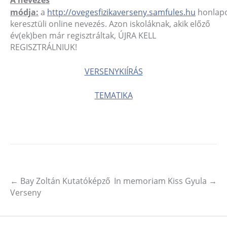
módja:
a
http://ovegesfizikaverseny.samfules.hu
honlap
keresztüli online nevezés. Azon iskoláknak, akik előző
év(ek)ben már regisztráltak, ÚJRA KELL
REGISZTRÁLNIUK!
VERSENYKIÍRÁS
TEMATIKA
←
Bay Zoltán Kutatóképző
In memoriam Kiss Gyula
→
Post navigation
Verseny