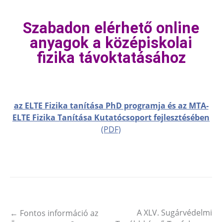
Szabadon elérhető online
anyagok a középiskolai
fizika távoktatásához
az ELTE Fizika tanítása PhD programja és az MTA-
ELTE Fizika Tanítása Kutatócsoport fejlesztésében
(PDF)
A XLV. Sugárvédelmi
←
Fontos információ az