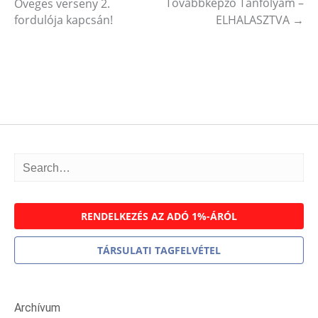
Post navigation
Továbbképző Tanfolyam –
Öveges verseny 2.
fordulója kapcsán!
ELHALASZTVA
→
RENDELKEZÉS AZ ADÓ 1%-ÁRÓL
TÁRSULATI TAGFELVÉTEL
Archívum