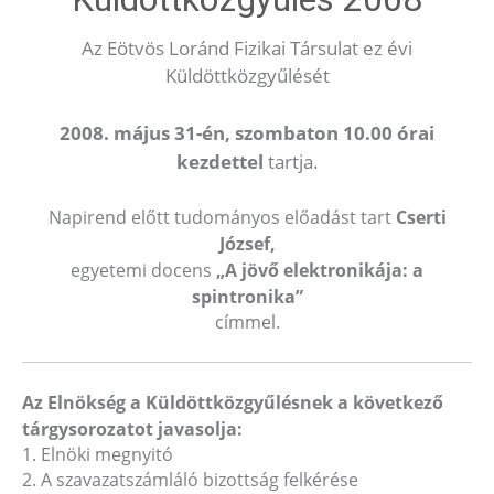
Az Eötvös Loránd Fizikai Társulat ez évi
Küldöttközgyűlését
2008. május 31-én, szombaton 10.00 órai
kezdettel
tartja.
Napirend előtt tudományos előadást tart
Cserti
József
,
egyetemi docens
„A jövő elektronikája: a
spintronika”
címmel.
Az Elnökség a Küldöttközgyűlésnek a következő
tárgysorozatot javasolja:
1. Elnöki megnyitó
2. A szavazatszámláló bizottság felkérése