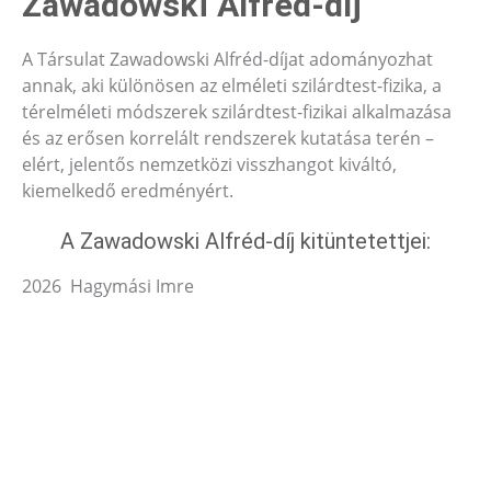
Zawadowski Alfréd-díj
A Társulat Zawadowski Alfréd-díjat adományozhat
annak, aki különösen az elméleti szilárdtest-fizika, a
térelméleti módszerek szilárdtest-fizikai alkalmazása
és az erősen korrelált rendszerek kutatása terén –
elért, jelentős nemzetközi visszhangot kiváltó,
kiemelkedő eredményért.
A Zawadowski Alfréd-díj kitüntetettjei:
2026 Hagymási Imre