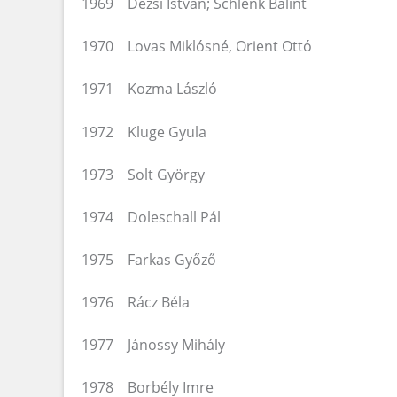
1969 Dézsi István; Schlenk Bálint
1970 Lovas Miklósné, Orient Ottó
1971 Kozma László
1972 Kluge Gyula
1973 Solt György
1974 Doleschall Pál
1975 Farkas Győző
1976 Rácz Béla
1977 Jánossy Mihály
1978 Borbély Imre