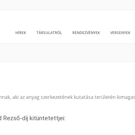
HÍREK
TÁRSULATRÓL
RENDEZVÉNYEK
VERSENYEK
nak, aki az anyag szerkezetének kutatása területén kimaga
Rezső-díj kitüntetettjei: