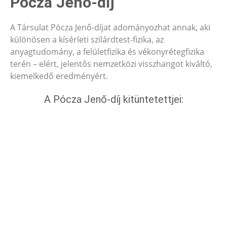
Pócza Jenő-díj
A Társulat Pócza Jenő-díjat adományozhat annak, aki
különösen a kísérleti szilárdtest-fizika, az
anyagtudomány, a felületfizika és vékonyrétegfizika
terén – elért, jelentős nemzetközi visszhangot kiváltó,
kiemelkedő eredményért.
A Pócza Jenő-díj kitüntetettjei: