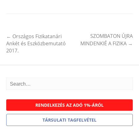
SZOMBATON ÚJRA
←
Országos Fizikatanári
Post navigation
Ankét és Eszközbemutató
MINDENKIÉ A FIZIKA
→
2017.
RENDELKEZÉS AZ ADÓ 1%-ÁRÓL
TÁRSULATI TAGFELVÉTEL