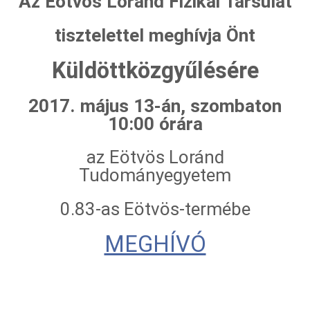
Az Eötvös Loránd Fizikai Társulat
tisztelettel meghívja Önt
Küldöttközgyűlésére
2017. május 13-án, szombaton
10:00 órára
az Eötvös Loránd
Tudományegyetem
0.83-as Eötvös-termébe
MEGHÍVÓ