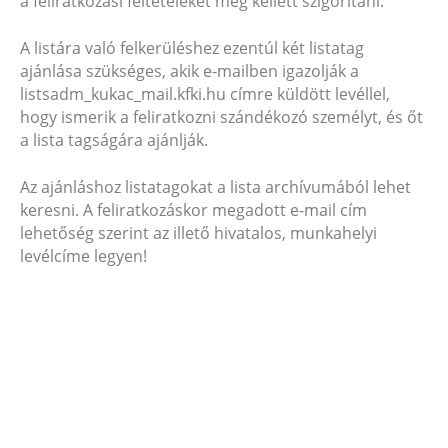
a feliratkozási feltételeket meg kellett szigorítani.
A listára való felkerüléshez ezentúl két listatag
ajánlása szükséges, akik e-mailben igazolják a
listsadm_kukac_mail.kfki.hu címre küldött levéllel,
hogy ismerik a feliratkozni szándékozó személyt, és őt
a lista tagságára ajánlják.
Az ajánláshoz listatagokat a lista archívumából lehet
keresni. A feliratkozáskor megadott e-mail cím
lehetőség szerint az illető hivatalos, munkahelyi
levélcíme legyen!