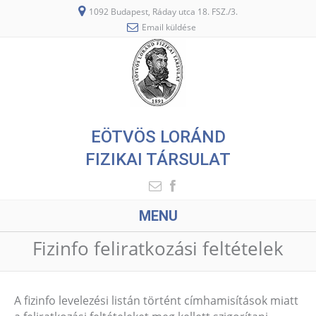
1092 Budapest, Ráday utca 18. FSZ./3.
Email küldése
EÖTVÖS LORÁND
FIZIKAI TÁRSULAT
MENU
Fizinfo feliratkozási feltételek
A fizinfo levelezési listán történt címhamisítások miatt