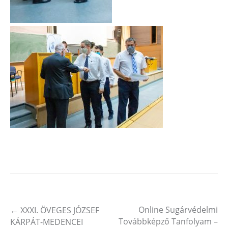
Online Sugárvédelmi
←
XXXI. ÖVEGES JÓZSEF
Post navigation
Továbbképző Tanfolyam –
KÁRPÁT-MEDENCEI