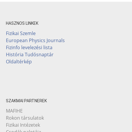
HASZNOS LINKEK
Fizikai Szemle
European Physics Journals
Fizinfo levelezési lista
História Tudósnaptár
Oldaltérkép
SZAKMAI PARTNEREK
MAFIHE
Rokon társulatok
Fizikai Intézetek
Csodák palotája