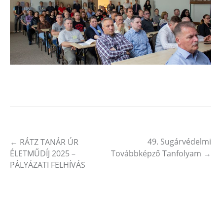
49. Sugárvédelmi
←
RÁTZ TANÁR ÚR
Post navigation
ÉLETMŰDÍJ 2025 –
Továbbképző Tanfolyam
→
PÁLYÁZATI FELHÍVÁS